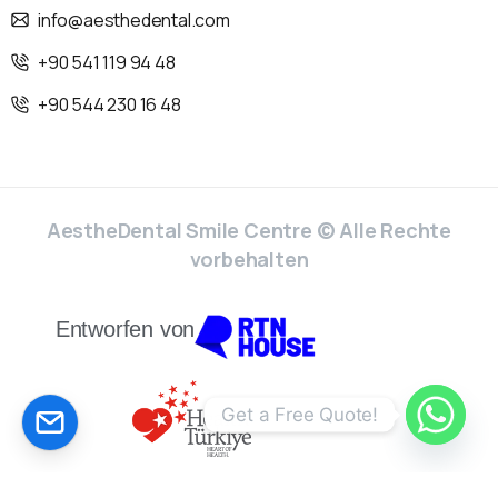
info@aesthedental.com
+90 541 119 94 48
+90 544 230 16 48
AestheDental Smile Centre © Alle Rechte
vorbehalten
Entworfen von
CALCULATE YOUR PRİCE!
Get a Free Quote!