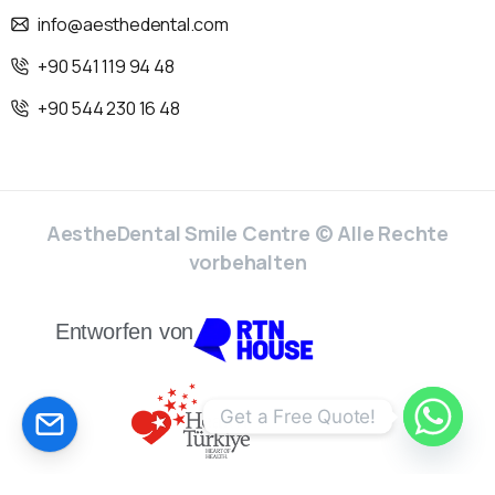
info@aesthedental.com
+90 541 119 94 48
+90 544 230 16 48
AestheDental Smile Centre © Alle Rechte
vorbehalten
Entworfen von
CALCULATE YOUR PRİCE!
Get a Free Quote!