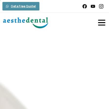
Get a Free Quote!
Cerec-System
–
Das
CEREC
CAD/CAM-System
Home
Zahnbehandlung
Cerec-System – Das CEREC CAD/CAM-
System