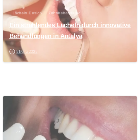
Lächeln-Design
Zahnbehandlung
Ein strahlendes Lächeln durch innovative
Behandlungen in Antalya
5 März 2025
0