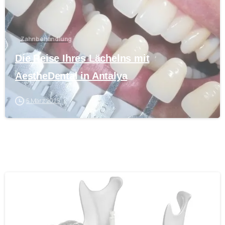
Zahnbehandlung
Die Reise Ihres Lächelns mit
AestheDental in Antalya
5 März 2025
0